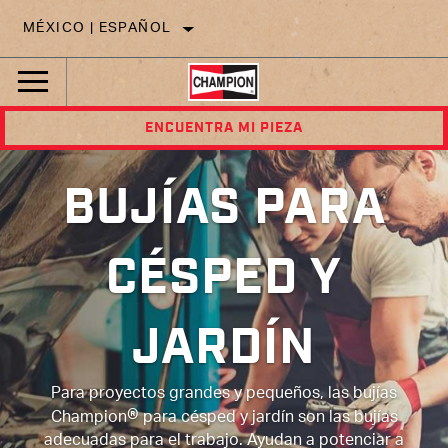
MÉXICO | ESPAÑOL
ENCUENTRA MI PIEZA
BUJÍAS PARA
CÉSPED Y
JARDÍN
Para proyectos grandes y pequeños, las bujías
®
Champion
para césped y jardín son las bujías
adecuadas para el trabajo. Ayudan a potenciar a