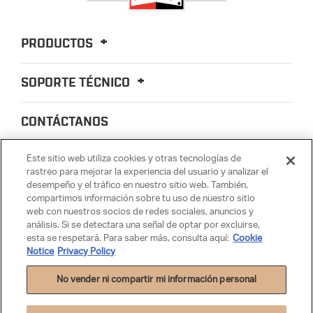
PRODUCTOS
SOPORTE TÉCNICO
CONTÁCTANOS
Este sitio web utiliza cookies y otras tecnologías de
ENCUENTRA TU PIEZA
rastreo para mejorar la experiencia del usuario y analizar el
desempeño y el tráfico en nuestro sitio web. También,
compartimos información sobre tu uso de nuestro sitio
ACERCA DE NOSOTROS
web con nuestros socios de redes sociales, anuncios y
análisis. Si se detectara una señal de optar por excluirse,
esta se respetará. Para saber más, consulta aquí:
Cookie
COOKIE NOTICE
Notice
Privacy Policy
No vender ni compartir mi información personal