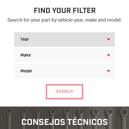
FIND YOUR FILTER
Search for your part by vehicle year, make and model.
SEARCH
FOR
YEAR
SEARCH
FOR
MAKE
SEARCH
FOR
MODEL
SEARCH
CONSEJOS TÉCNICOS