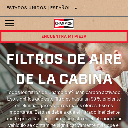
ESTADOS UNIDOS | ESPAÑOL
ENCUENTRA MI PIEZA
FILTROS DE AIRE
DE LA CABINA
®
Todos los filtros de Champion
usan carbón activado.
Eso significa que este filtro es hasta un 99 % eficiente
en eliminar gases y otros malos olores. Eso es
importante. Esto se debe a que el filtrado ineficiente
puede provocar que el aire que está en el interior de un
vehículo se contamine significativamente más que el