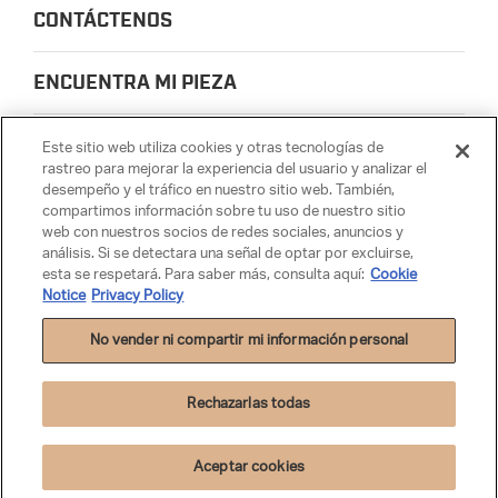
CONTÁCTENOS
ENCUENTRA MI PIEZA
Este sitio web utiliza cookies y otras tecnologías de
ACERCA DE NOSOTROS
rastreo para mejorar la experiencia del usuario y analizar el
desempeño y el tráfico en nuestro sitio web. También,
compartimos información sobre tu uso de nuestro sitio
PRIVACIDAD
web con nuestros socios de redes sociales, anuncios y
análisis. Si se detectara una señal de optar por excluirse,
esta se respetará. Para saber más, consulta aquí:
Cookie
PARTSMATTER
Notice
Privacy Policy
No vender ni compartir mi información personal
Rechazarlas todas
Política de privacidad
|
Términos de uso
|
Cookie Settings
|
Cookie Notice
|
Para restricciones y detalles completos de la contienda
ver
reglas oficiales.
2019 Federal-Mogul Motorparts LLC. Todos los derechos reservados.
©
Aceptar cookies