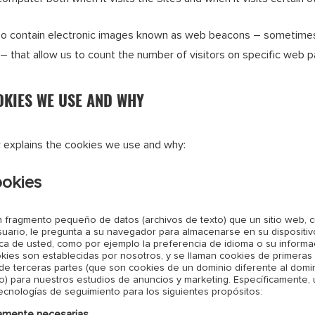
lso contain electronic images known as web beacons – sometime
s – that allow us to count the number of visitors on specific web 
OKIES WE USE AND WHY
 explains the cookies we use and why:
ookies
 fragmento pequeño de datos (archivos de texto) que un sitio web, 
suario, le pregunta a su navegador para almacenarse en su dispositiv
ca de usted, como por ejemplo la preferencia de idioma o su informac
okies son establecidas por nosotros, y se llaman cookies de primeras
e terceras partes (que son cookies de un dominio diferente al domin
do) para nuestros estudios de anuncios y marketing. Específicamente,
tecnologías de seguimiento para los siguientes propósitos:
tamente necesarias