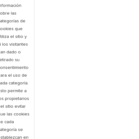
nformación
obre las
ategorías de
cookies que
tiliza el sitio y
i los visitantes
han dado o
etirado su
consentimiento
ara el uso de
ada categoría.
sto permite a
os propietarios
el sitio evitar
ue las cookies
de cada
ategoría se
establezcan en