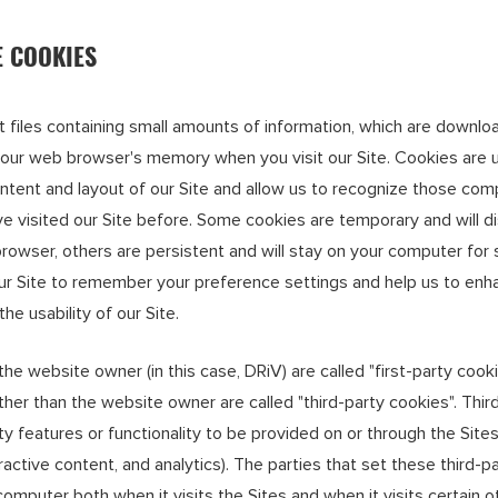
E COOKIES
t files containing small amounts of information, which are downlo
 your web browser's memory when you visit our Site. Cookies are u
ontent and layout of our Site and allow us to recognize those com
ve visited our Site before. Some cookies are temporary and will 
browser, others are persistent and will stay on your computer for
ur Site to remember your preference settings and help us to enh
he usability of our Site.
he website owner (in this case, DRiV) are called "first-party cook
ther than the website owner are called "third-party cookies". Thir
ty features or functionality to be provided on or through the Sites 
eractive content, and analytics). The parties that set these third-
omputer both when it visits the Sites and when it visits certain 