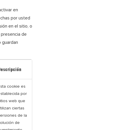
ctivar en
echas por usted
ión en el sitio, o
a presencia de
o guardan
Descripción
sta cookie es
stablecida por
itios web que
tilizan ciertas
ersiones de la
olución de
umplimiento