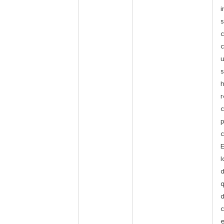
i
s
c
u
s
r
p
c
E
l
d
q
c