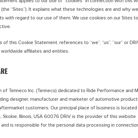
atement applies to our use of “cookies” in connection with this w
 (the “Sites”). It explains what these technologies are and why w
hts with regard to our use of them. We use cookies on our Sites t
ective.
 of this Cookie Statement, references to “we”, “us”, “our” or DRiV
 worldwide affiliates and entities.
ARE
ion of Tenneco Inc. (Tenneco) dedicated to Ride Performance and M
ading designer, manufacturer and marketer of automotive products 
ftermarket customers. Our principal place of business is locate
 Skokie, Illinois, USA 60076 DRiV is the provider of this website 
 and is responsible for the personal data processing in connectio