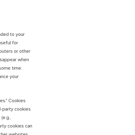
aded to your
seful for
puters or other
disappear when
 some time.
ance your
ies." Cookies
d-party cookies
(e.g.,
party cookies can
other websites.