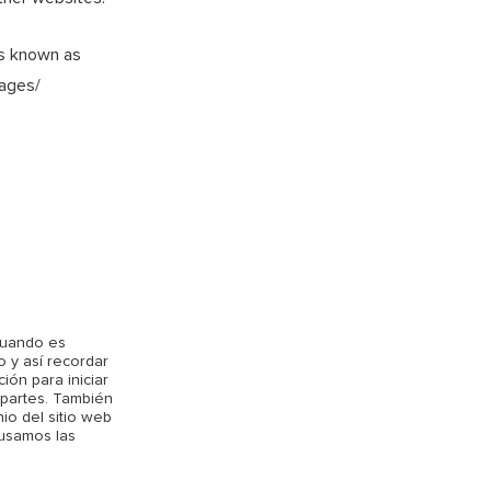
s known as
pages/
cuando es
o y así recordar
ión para iniciar
 partes. También
io del sitio web
 usamos las