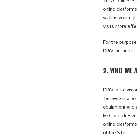
This Cookies St
online platforms
well as your rig
visits more eff
For the purposes
DRiV Inc. and its
2. WHO WE 
DRiV is a divis
Tenneco is a le
equipment and a
McCormick Blvd.,
online platforms
of the Site.