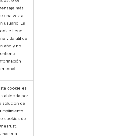
uestre el
mensaje más
e una vez a
n usuario. La
ookie tiene
na vida útil de
n año y no
contiene
nformación
ersonal.
sta cookie es
stablecida por
a solución de
umplimiento
de cookies de
neTrust.
Almacena