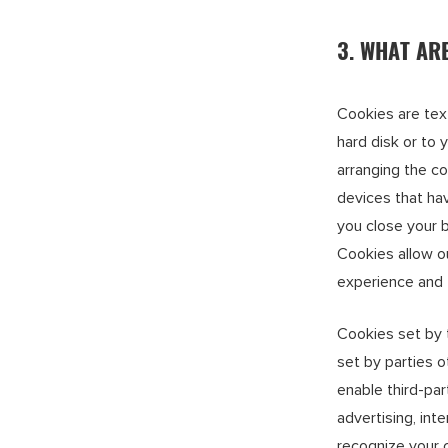
3. WHAT AR
Cookies are tex
hard disk or to
arranging the c
devices that ha
you close your 
Cookies allow o
experience and t
Cookies set by t
set by parties o
enable third-par
advertising, int
recognize your c