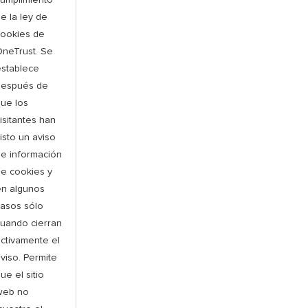
e la ley de
cookies de
neTrust. Se
establece
después de
ue los
isitantes han
isto un aviso
e información
e cookies y
en algunos
asos sólo
uando cierran
ctivamente el
viso. Permite
ue el sitio
web no