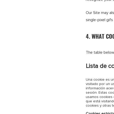
Our Site may a
single-pixel gif
4. WHAT CO
The table below
Lista de c
Una cookie es un
visitado por un u
información acer
sesión. Estas co
usamos cookies d
que está visitan
cookies y otras 
Cookies estric