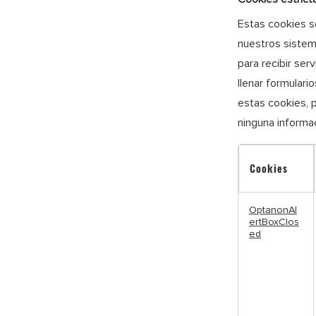
Estas cookies s
nuestros sistem
para recibir serv
llenar formulari
estas cookies, 
ninguna informac
Cookies
Cookies
OptanonAl
estrictamente
ertBoxClos
necesarias
ed