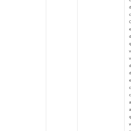
d
O
q
v
v
d
d
c
c
a
a
q