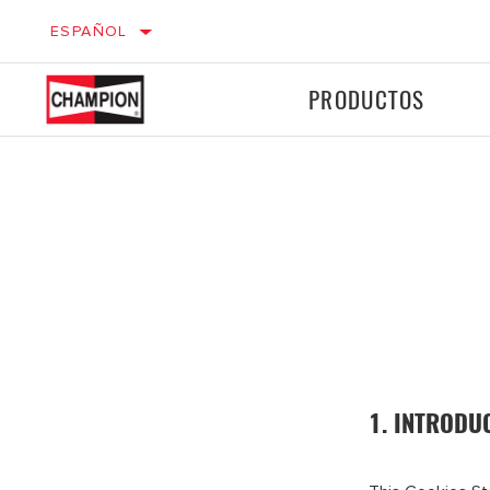
ESPAÑOL
PRODUCTOS
VEHÍCULOS
MO
LIGEROS
Encendido
Encendido
Frenos
Frenos
Filtros
Filtros
1. INTRODU