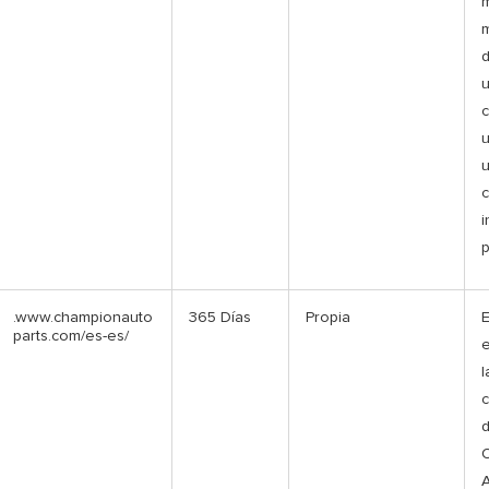
m
d
u
c
u
u
i
p
.www.championauto
365 Días
Propia
E
parts.com/es-es/
e
l
c
O