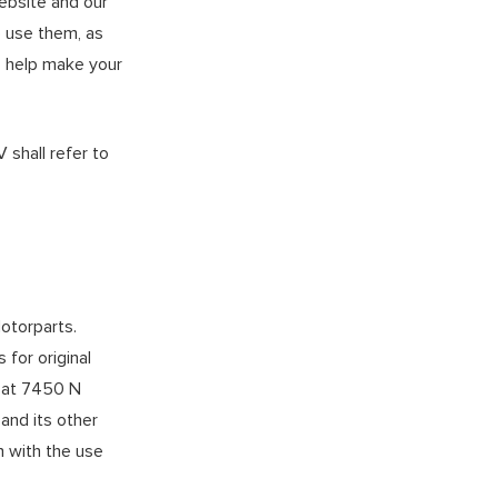
ebsite and our
e use them, as
o help make your
 shall refer to
otorparts.
for original
d at 7450 N
and its other
n with the use