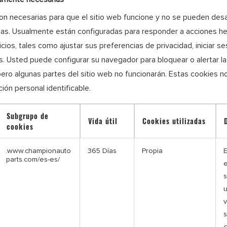
on necesarias para que el sitio web funcione y no se pueden desa
as. Usualmente están configuradas para responder a acciones h
icios, tales como ajustar sus preferencias de privacidad, iniciar ses
os. Usted puede configurar su navegador para bloquear o alertar l
pero algunas partes del sitio web no funcionarán. Estas cookies n
ión personal identificable.
Subgrupo de
Vida útil
Cookies utilizadas
cookies
.www.championauto
365 Días
Propia
E
parts.com/es-es/
e
s
u
v
s
c