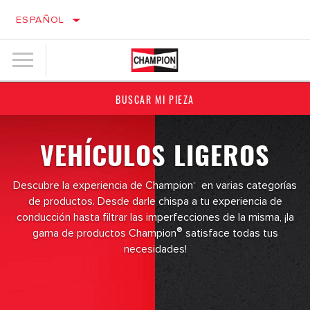
ESPAÑOL
BUSCAR MI PIEZA
VEHÍCULOS LIGEROS
Descubre la experiencia de Champion
en varias categorías
®
de productos. Desde darle chispa a tu experiencia de
conducción hasta filtrar las imperfecciones de la misma, ¡la
®
gama de productos Champion
satisface todas tus
necesidades!