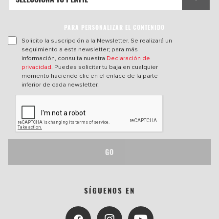
PARA PERSONALIZAR EL CONTENIDO
Solicito la suscripción a la Newsletter. Se realizará un
seguimiento a esta newsletter; para más
información, consulta nuestra
Declaración de
privacidad
. Puedes solicitar tu baja en cualquier
momento haciendo clic en el enlace de la parte
inferior de cada newsletter.
GO
SÍGUENOS EN