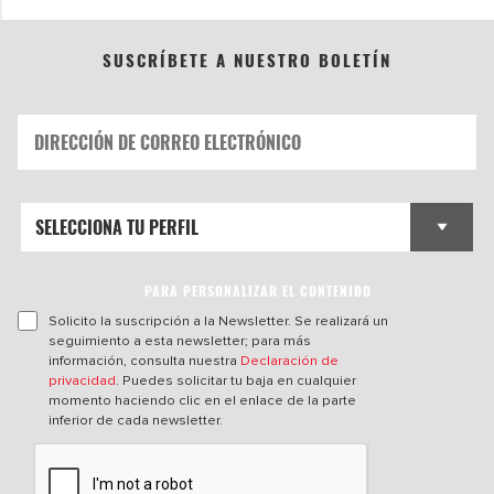
SUSCRÍBETE A NUESTRO BOLETÍN
PARA PERSONALIZAR EL CONTENIDO
Solicito la suscripción a la Newsletter. Se realizará un
seguimiento a esta newsletter; para más
información, consulta nuestra
Declaración de
privacidad
. Puedes solicitar tu baja en cualquier
momento haciendo clic en el enlace de la parte
inferior de cada newsletter.