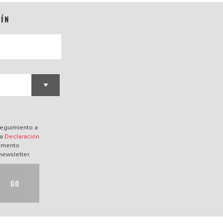
TÍN
O
 seguimiento a
ra
Declaración
momento
newsletter.
GO