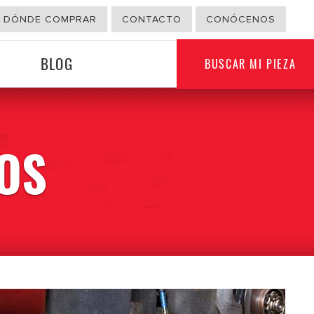
DÓNDE COMPRAR
CONTACTO
CONÓCENOS
BLOG
BUSCAR MI PIEZA
OS
G
OTROS USOS