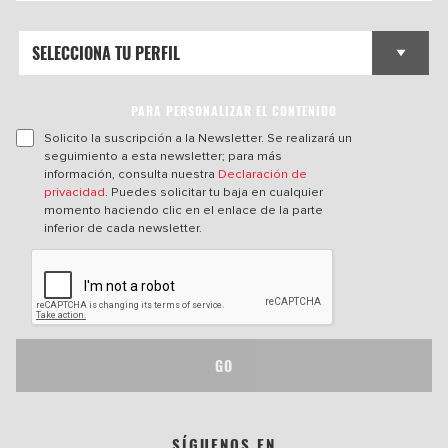
PARA PERSONALIZAR EL CONTENIDO
Solicito la suscripción a la Newsletter. Se realizará un
seguimiento a esta newsletter; para más
información, consulta nuestra
Declaración de
privacidad
. Puedes solicitar tu baja en cualquier
momento haciendo clic en el enlace de la parte
inferior de cada newsletter.
GO
SÍGUENOS EN