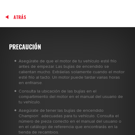
ATRÁS
PRECAUCIÓN
Asegúrate de que el motor de tu vehículo esté frío
antes de empezar. Las bujías de encendido se
calientan mucho. Extráelas solamente cuando el motor
esté frío al tacto. Un motor puede tardar varias horas
en enfriarse.
Consulta la ubicación de las bujías en el
compartimiento del motor en el manual del usuario de
tu vehículo.
Asegúrate de tener las bujías de encendido
Champion
adecuadas para tu vehículo. Consulta el
®
número de pieza correcto en el manual del usuario o
en el catálogo de referencia que encontrarás en la
tienda de recambios.