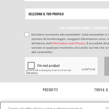
PER PERSONALIZZARE I CONTENUTI
Desidero iscrivermi alla newsletter. Sulla newsletter è a
servizio di monitoraggio, maggiori informazioni sono 
all'interno dell'
Informativa sulla Privacy
. È possibile dis
servizio in qualsiasi momento cliccando sul link che si 
alle newsletter.
PRODOTTI
TROVA I
Questo sito Web utilizza cookie e altre tecnologie di