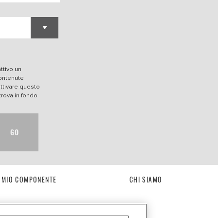
ttivo un
contenute
attivare questo
trova in fondo
GO
L MIO COMPONENTE
CHI SIAMO