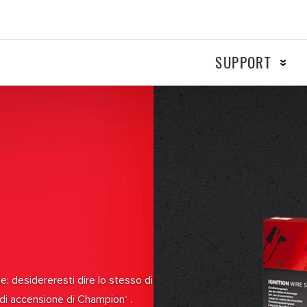
SUPPORT
MOTO
RACIN
Accensione
Frenante
Filtri
e: desidereresti dire lo stesso di
i di accensione di Champion
.
®