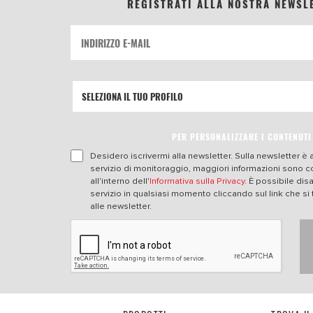
REGISTRATI ALLA NOSTRA NEWSL
PER PERSONALIZZARE I CONTENUTI
Desidero iscrivermi alla newsletter. Sulla newsletter è a
servizio di monitoraggio, maggiori informazioni sono 
all'interno dell'
Informativa sulla Privacy
. È possibile dis
servizio in qualsiasi momento cliccando sul link che si 
alle newsletter.