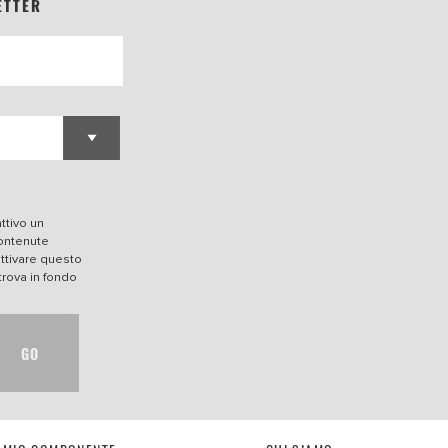
ETTER
ttivo un
contenute
attivare questo
trova in fondo
GO