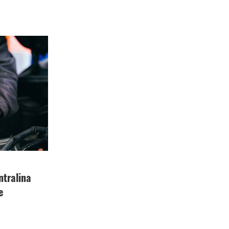
ntralina
e