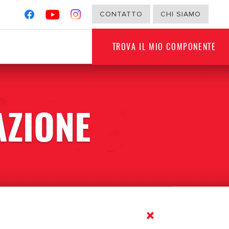
CONTATTO
CHI SIAMO
TROVA IL MIO COMPONENTE
AZIONE
G
NON PER VEICOLI