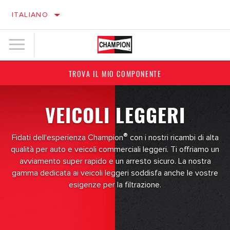
ITALIANO
TROVA IL MIO COMPONENTE
VEICOLI LEGGERI
®
Fidati dell'esperienza Champion
con i nostri ricambi di alta
qualità per auto e veicoli commerciali leggeri. Ti offriamo un
avviamento super rapido e un arresto sicuro. La nostra
gamma dedicata ai veicoli leggeri soddisfa anche le vostre
esigenze per la filtrazione.