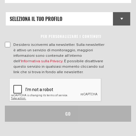
PER PERSONALIZZARE I CONTENUTI
Desidero iscrivermi alla newsletter. Sulla newsletter
è attivo un servizio di monitoraggio, maggiori
informazioni sono contenute all'interno
dell'
Informativa sulla Privacy
. È possibile disattivare
questo servizio in qualsiasi momento cliccando sul
link che si trova in fondo alle newsletter.
GO