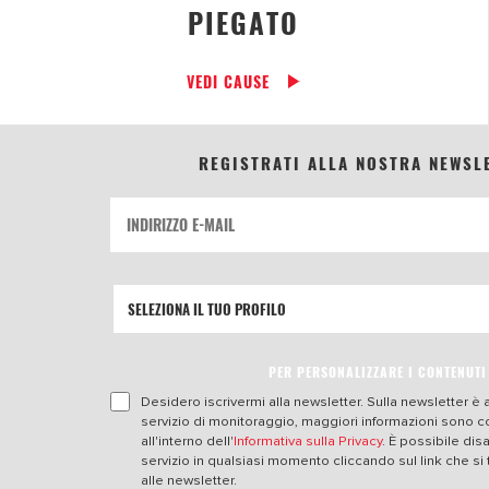
PIEGATO
VEDI CAUSE
REGISTRATI ALLA NOSTRA NEWSL
PER PERSONALIZZARE I CONTENUTI
Desidero iscrivermi alla newsletter. Sulla newsletter è a
servizio di monitoraggio, maggiori informazioni sono 
all'interno dell'
Informativa sulla Privacy
. È possibile dis
servizio in qualsiasi momento cliccando sul link che si 
alle newsletter.