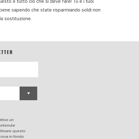
esto è tutto ciò che si deve fare! Tu e i tuoi
e bene sapendo che state risparmiando soldi non
a sostituzione.
ETTER
ttivo un
contenute
attivare questo
trova in fondo