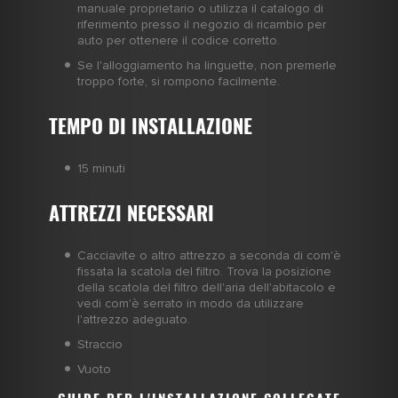
manuale proprietario o utilizza il catalogo di
riferimento presso il negozio di ricambio per
auto per ottenere il codice corretto.
Se l'alloggiamento ha linguette, non premerle
troppo forte, si rompono facilmente.
TEMPO DI INSTALLAZIONE
15 minuti
ATTREZZI NECESSARI
Cacciavite o altro attrezzo a seconda di com'è
fissata la scatola del filtro. Trova la posizione
della scatola del filtro dell'aria dell'abitacolo e
vedi com'è serrato in modo da utilizzare
l'attrezzo adeguato.
Straccio
Vuoto