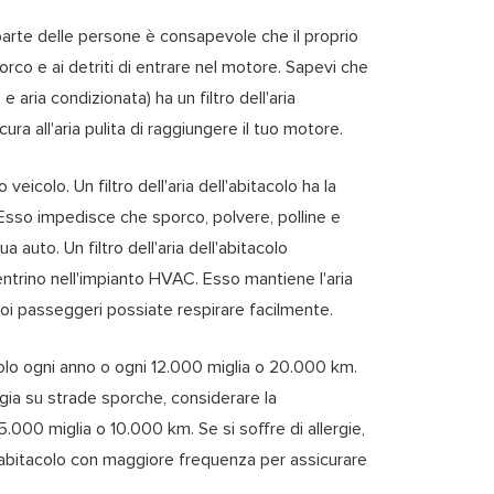
parte delle persone è consapevole che il proprio
orco e ai detriti di entrare nel motore. Sapevi che
 aria condizionata) ha un filtro dell'aria
sicura all'aria pulita di raggiungere il tuo motore.
 veicolo. Un filtro dell'aria dell'abitacolo ha la
Esso impedisce che sporco, polvere, polline e
ua auto. Un filtro dell'aria dell'abitacolo
 entrino nell'impianto HVAC. Esso mantiene l'aria
tuoi passeggeri possiate respirare facilmente.
itacolo ogni anno o ogni 12.000 miglia o 20.000 km.
ggia su strade sporche, considerare la
i 5.000 miglia o 10.000 km. Se si soffre di allergie,
ell'abitacolo con maggiore frequenza per assicurare