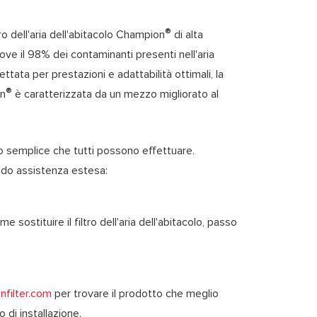
®
iltro dell'aria dell'abitacolo Champion
di alta
muove il 98% dei contaminanti presenti nell'aria
ttata per prestazioni e adattabilità ottimali, la
®
on
è caratterizzata da un mezzo migliorato al
voro semplice che tutti possono effettuare.
ndo assistenza estesa:
sostituire il filtro dell'aria dell'abitacolo, passo
filter.com
per trovare il prodotto che meglio
 di installazione.