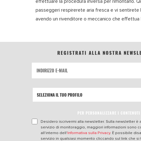
effettuare la procedura inversa per rimontarlo. Qu
passeggeri respirerete aria fresca e vi sentiret
avendo un rivenditore o meccanico che effettua l
REGISTRATI ALLA NOSTRA NEWSL
PER PERSONALIZZARE I CONTENUTI
Desidero iscrivermi alla newsletter. Sulla newsletter è a
servizio di monitoraggio, maggiori informazioni sono 
all'interno dell'
Informativa sulla Privacy
. È possibile dis
servizio in qualsiasi momento cliccando sul link che si 