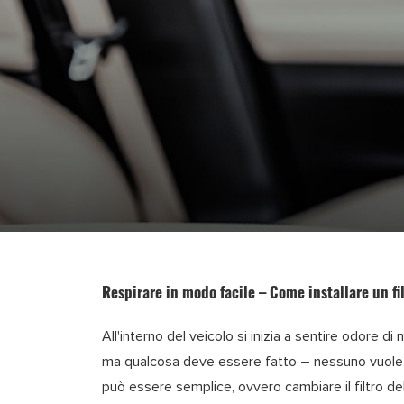
Respirare in modo facile – Come installare un fil
All'interno del veicolo si inizia a sentire odore 
ma qualcosa deve essere fatto – nessuno vuole v
può essere semplice, ovvero cambiare il filtro dell