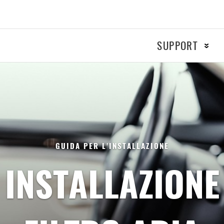
SUPPORT
MOTO
RACIN
Accensione
Frenante
GUIDA PER L'INSTALLAZIONE
Filtri
INSTALLAZIONE