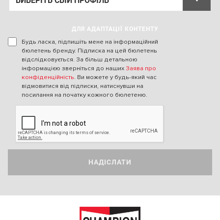
ДЛЯ АДАПТАЦІЇ КОНТЕНТУ
Будь ласка, підпишіть мене на інформаційний
бюлетень бренду. Підписка на цей бюлетень
відслідковується. За більш детальною
інформацією зверніться до наших
Заява про
конфіденційність
. Ви можете у будь-який час
відмовитися від підписки, натиснувши на
посилання на початку кожного бюлетеню.
НАДІСЛАТИ