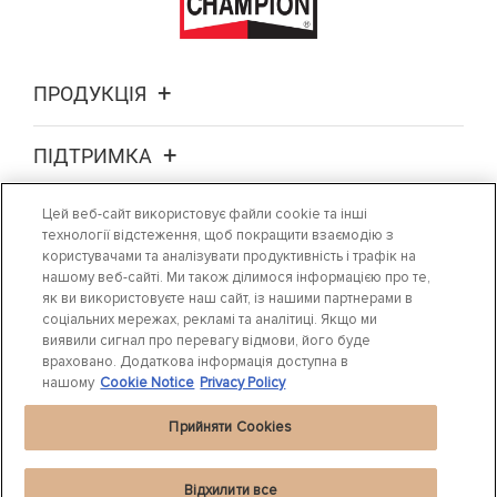
ПРОДУКЦІЯ
ПІДТРИМКА
Цей веб-сайт використовує файли cookie та інші
ПРО НАС
технології відстеження, щоб покращити взаємодію з
користувачами та аналізувати продуктивність і трафік на
нашому веб-сайті. Ми також ділимося інформацією про те,
ДЕ ПРИДБАТИ
як ви використовуєте наш сайт, із нашими партнерами в
соціальних мережах, рекламі та аналітиці. Якщо ми
НОВИНИ
виявили сигнал про перевагу відмови, його буде
враховано. Додаткова інформація доступна в
нашому
Cookie Notice
Privacy Policy
Прийняти Cookies
Відхилити все