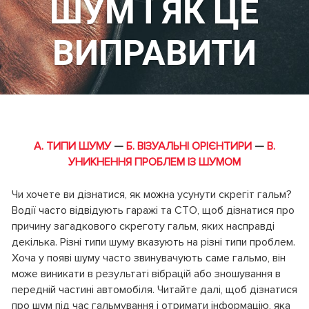
ШУМ І ЯК ЦЕ
ВИПРАВИТИ
А. ТИПИ ШУМУ
—
Б. ВІЗУАЛЬНІ ОРІЄНТИРИ
—
В.
УНИКНЕННЯ ПРОБЛЕМ ІЗ ШУМОМ
Чи хочете ви дізнатися, як можна усунути скрегіт гальм?
Водії часто відвідують гаражі та СТО, щоб дізнатися про
причину загадкового скреготу гальм, яких насправді
декілька. Різні типи шуму вказують на різні типи проблем.
Хоча у появі шуму часто звинувачують саме гальмо, він
може виникати в результаті вібрацій або зношування в
передній частині автомобіля. Читайте далі, щоб дізнатися
про шум під час гальмування і отримати інформацію, яка