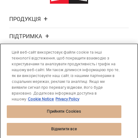
ПРОДУКЦІЯ
ПІДТРИМКА
Цей веб-сайт використовує файли cookie та інші
ПРО НАС
технології відстеження, щоб покращити взаємодію з
користувачами та аналізувати продуктивність і трафік на
ДЕ ПРИДБАТИ
нашому веб-сайті. Ми також ділимося інформацією про те,
як ви використовуєте наш сайт, із нашими партнерами в
соціальних мережах, рекламі та аналітиці. Якщо ми
НОВИНИ
виявили сигнал про перевагу відмови, його буде
враховано. Додаткова інформація доступна в
нашому
Cookie Notice
Privacy Policy
Прийняти Cookies
Відхилити все
Заява про конфіденційність
|
Cookie Settings
|
Cookie Notice
|
Терміни, що
використовуються