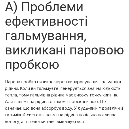
А) Проблеми
ефективності
гальмування,
викликані паровою
пробкою
Парова пробка виникає через випаровування гальмівної
рідини. Коли ви гальмуєте, генерується значна кількість
тепла, тому гальмівна рідина має високу точку кипіння.
Але гальмівна рідина є також гігроскопічною. Це
означає, що вона абсорбує воду. У будь-якій гідравлічній
гальмівній системі гальмівна рідина повільно поглинає
вологу, а її точка кипіння зменшується.