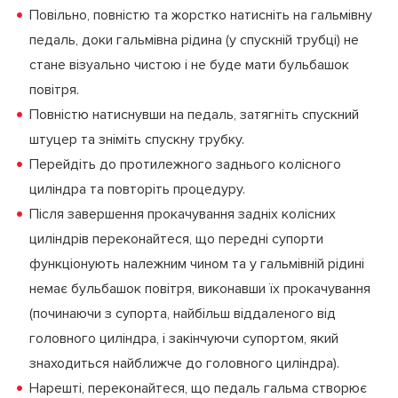
Повільно, повністю та жорстко натисніть на гальмівну
педаль, доки гальмівна рідина (у спускній трубці) не
стане візуально чистою і не буде мати бульбашок
повітря.
Повністю натиснувши на педаль, затягніть спускний
штуцер та зніміть спускну трубку.
Перейдіть до протилежного заднього колісного
циліндра та повторіть процедуру.
Після завершення прокачування задніх колісних
циліндрів переконайтеся, що передні супорти
функціонують належним чином та у гальмівній рідині
немає бульбашок повітря, виконавши їх прокачування
(починаючи з супорта, найбільш віддаленого від
головного циліндра, і закінчуючи супортом, який
знаходиться найближче до головного циліндра).
Нарешті, переконайтеся, що педаль гальма створює