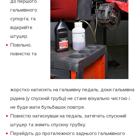
до першого
гальмівного
супорта, та
відкрийте
штуцер.
Повільно,
повністю та
жорстко натисніть на гальмівну педаль, доки гальмівна
рідина (у спускній трубці) не стане візуально чистою і
не буде мати бульбашок повітря.
Повністю натиснувши на педаль, затягніть спускний
штуцер та зніміть спускну трубку.
Перейдіть до протилежного заднього гальмівного