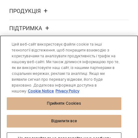
ПРОДУКЦІЯ
ПІДТРИМКА
Цей веб-сайт використовує файли cookie та інші
ПРО НАС
технології відстеження, щоб покращити взаємодію з
користувачами та аналізувати продуктивність і трафік на
нашому веб-сайті. Ми також ділимося інформацією про те,
ДЕ ПРИДБАТИ
як ви використовуєте наш сайт, із нашими партнерами в
соціальних мережах, рекламі та аналітиці. Якщо ми
НОВИНИ
виявили сигнал про перевагу відмови, його буде
враховано. Додаткова інформація доступна в
нашому
Cookie Notice
Privacy Policy
Прийняти Cookies
Відхилити все
Заява про конфіденційність
|
Cookie Settings
|
Cookie Notice
|
Терміни, що
використовуються
©