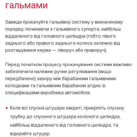
гальмами
Завжди прокачуйте гальмівну систему у визначеному
порядку, починаючи з гальмівного супорта, найбільш
віддаленого від головного циліндра (тобто лівого
заднього або правого заднього колеса залежно від
розташування керма — ліворуч або праворуч).
Перед початком процесу прокачування системи важливо
забезпечити належне ручне регулювання (якщо
передбачено) зазору між барабанним гальмівними
колодками та гальмівним барабаном згідно зі
специфікаціями виробника автомобіля.
Коли всі спускні штуцери закриті, прикріпіть спускну
трубку до спускного штуцера колісного циліндра,
найбільш віддаленого від головного циліндра, та
відкрийте штуцер.