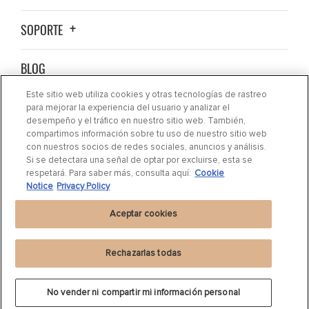
SOPORTE
BLOG
Este sitio web utiliza cookies y otras tecnologías de rastreo
ACERCA DE NOSOTROS
para mejorar la experiencia del usuario y analizar el
desempeño y el tráfico en nuestro sitio web. También,
compartimos información sobre tu uso de nuestro sitio web
CONTACTO
con nuestros socios de redes sociales, anuncios y análisis.
Si se detectara una señal de optar por excluirse, esta se
respetará. Para saber más, consulta aquí:
Cookie
DÓNDE COMPRAR
Notice
Privacy Policy
Aceptar cookies
Rechazarlas todas
Declaración de privacidad
|
Cookie Settings
|
Cookie Notice
|
Términos de uso
No vender ni compartir mi información personal
©
2024 DRiV Automotive Inc. o una de sus filiales en uno o más países.