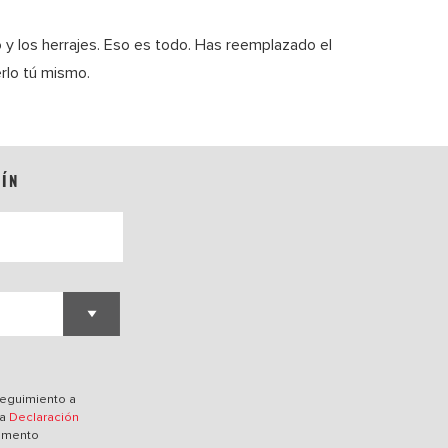
o y los herrajes. Eso es todo. Has reemplazado el
erlo tú mismo.
TÍN
O
 seguimiento a
ra
Declaración
momento