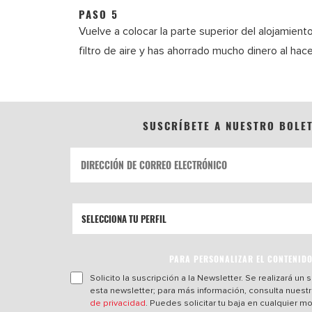
PASO 5
Vuelve a colocar la parte superior del alojamient
filtro de aire y has ahorrado mucho dinero al hac
SUSCRÍBETE A NUESTRO BOLE
PARA PERSONALIZAR EL CONTENID
Solicito la suscripción a la Newsletter. Se realizará un
esta newsletter; para más información, consulta nuest
de privacidad
. Puedes solicitar tu baja en cualquier 