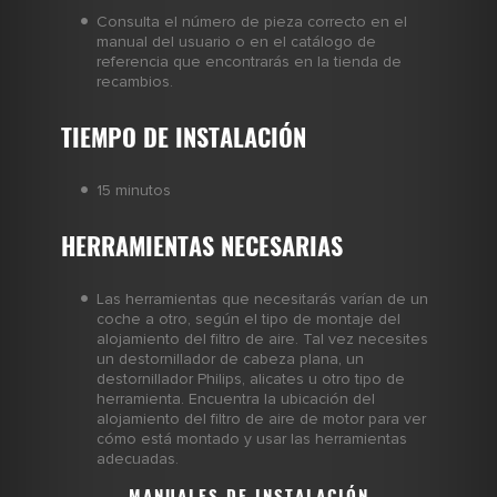
Consulta el número de pieza correcto en el
manual del usuario o en el catálogo de
referencia que encontrarás en la tienda de
recambios.
TIEMPO DE INSTALACIÓN
15 minutos
HERRAMIENTAS NECESARIAS
Las herramientas que necesitarás varían de un
coche a otro, según el tipo de montaje del
alojamiento del filtro de aire. Tal vez necesites
un destornillador de cabeza plana, un
destornillador Philips, alicates u otro tipo de
herramienta. Encuentra la ubicación del
alojamiento del filtro de aire de motor para ver
cómo está montado y usar las herramientas
adecuadas.
MANUALES DE INSTALACIÓN