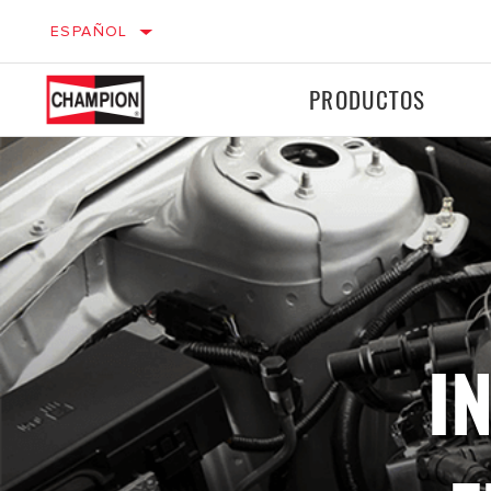
ESPAÑOL
PRODUCTOS
VEHÍCULOS
MO
LIGEROS
Encendido
Encendido
Frenos
Frenos
Filtros
Filtros
I