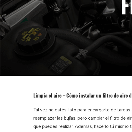
F
Limpia el aire – Cómo instalar un filtro de aire 
Tal vez no estés listo para encargarte de tarea
reemplazar las bujías, pero cambiar el filtro de a
que puedes realizar. Además, hacerlo tú mismo 