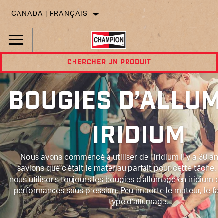
CANADA | FRANÇAIS
CHERCHER UN PRODUIT
BOUGIES D’ALLU
IRIDIUM
Nous avons commencé à utiliser de l’iridium il y a 30 a
savions que c’était le matériau parfait pour cette tâche.
nous utilisons toujours les bougies d’allumage en iridium 
performances sous pression. Peu importe le moteur, le fa
type d’allumage.