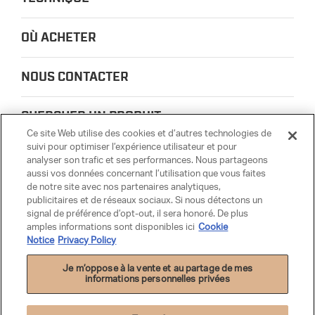
OÙ ACHETER
NOUS CONTACTER
CHERCHER UN PRODUIT
Ce site Web utilise des cookies et d’autres technologies de
suivi pour optimiser l’expérience utilisateur et pour
À PROPOS DE NOUS
analyser son trafic et ses performances. Nous partageons
aussi vos données concernant l’utilisation que vous faites
de notre site avec nos partenaires analytiques,
CONFIDENTIALITÉ
publicitaires et de réseaux sociaux. Si nous détectons un
signal de préférence d’opt-out, il sera honoré. De plus
amples informations sont disponibles ici
Cookie
PARTSMATTER
Notice
Privacy Policy
Je m’oppose à la vente et au partage de mes
informations personnelles privées