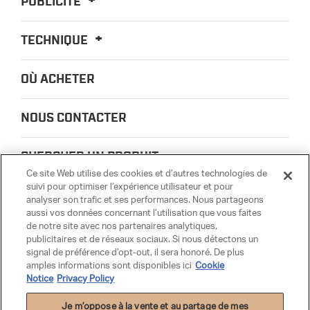
PUBLICITÉ
TECHNIQUE
OÙ ACHETER
NOUS CONTACTER
CHERCHER UN PRODUIT
Ce site Web utilise des cookies et d’autres technologies de
suivi pour optimiser l’expérience utilisateur et pour
À PROPOS DE NOUS
analyser son trafic et ses performances. Nous partageons
aussi vos données concernant l’utilisation que vous faites
de notre site avec nos partenaires analytiques,
CONFIDENTIALITÉ
publicitaires et de réseaux sociaux. Si nous détectons un
signal de préférence d’opt-out, il sera honoré. De plus
amples informations sont disponibles ici
Cookie
PARTSMATTER
Notice
Privacy Policy
Je m’oppose à la vente et au partage de mes