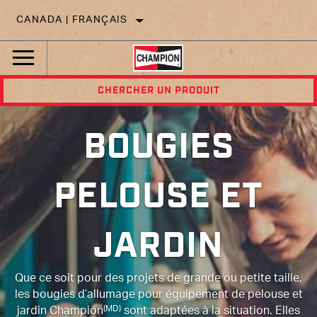
CANADA | FRANÇAIS
CHERCHER UN PRODUIT
BOUGIES
PELOUSE ET
JARDIN
Que ce soit pour des projets de grande ou petite taille,
les bougies d’allumage pour équipement de pelouse et
(MD)
jardin Champion
sont adaptées à la situation. Elles