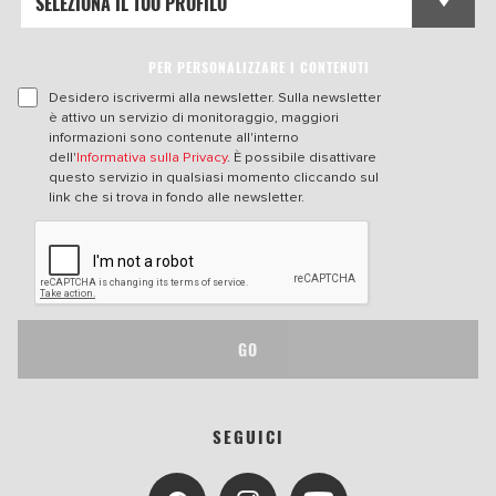
PER PERSONALIZZARE I CONTENUTI
Desidero iscrivermi alla newsletter. Sulla newsletter
è attivo un servizio di monitoraggio, maggiori
informazioni sono contenute all'interno
dell'
Informativa sulla Privacy
. È possibile disattivare
questo servizio in qualsiasi momento cliccando sul
link che si trova in fondo alle newsletter.
GO
SEGUICI