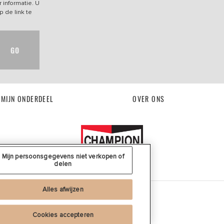
 informatie. U
p de link te
GO
 MIJN ONDERDEEL
OVER ONS
Mijn persoonsgegevens niet verkopen of
delen
Alles afwijzen
ere landen.
Cookies accepteren