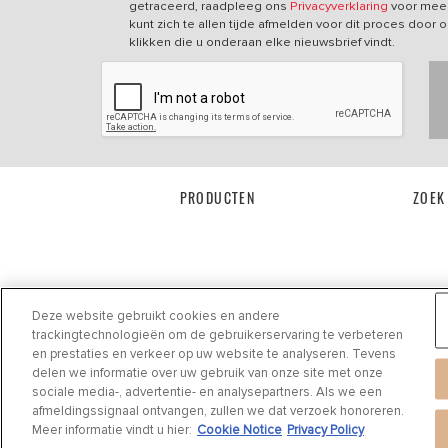
getraceerd, raadpleeg ons
Privacyverklaring
voor meer
kunt zich te allen tijde afmelden voor dit proces door o
klikken die u onderaan elke nieuwsbrief vindt.
PRODUCTEN
ZOEK
Deze website gebruikt cookies en andere
trackingtechnologieën om de gebruikerservaring te verbeteren
en prestaties en verkeer op uw website te analyseren. Tevens
delen we informatie over uw gebruik van onze site met onze
Privacyverklaring
|
Cookie Settings
|
Cookie Notice
|
Gebruiksvoorwaarden
sociale media-, advertentie- en analysepartners. Als we een
©
2024 DRiV Automotive Inc of één van diens dochterondernemingen in één of meerd
afmeldingssignaal ontvangen, zullen we dat verzoek honoreren.
Meer informatie vindt u hier:
Cookie Notice
Privacy Policy