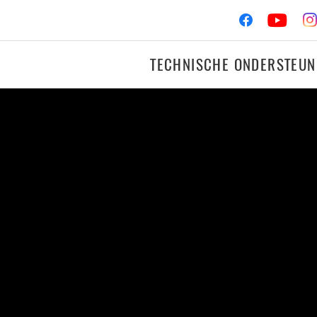
TECHNISCHE ONDERSTEUN
OTORFIETS
RACIN
NGS-
Ontsteking
Remmen
VER
Filters
behoeften.
iconische merk om vonken aan uw