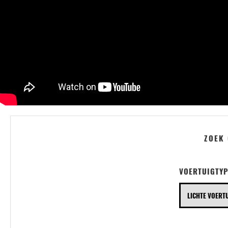
rijgedrag toe te voegen.
ZIE FILTERS
ZIE ONTSTEKING
ZOEK
VOERTUIGTYP