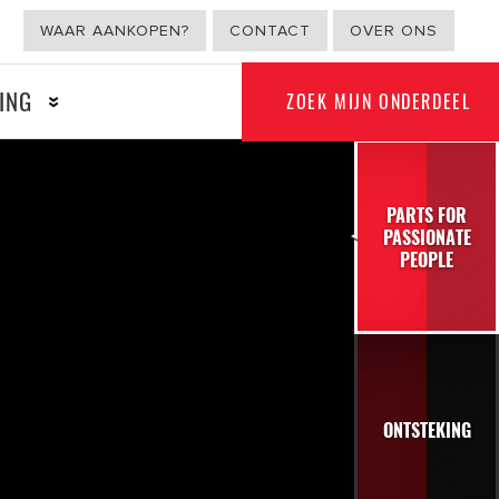
WAAR AANKOPEN?
CONTACT
OVER ONS
ING
ZOEK MIJN ONDERDEEL
PARTS FOR
PASSIONATE
G
NON-AUTOMOTIVE
PEOPLE
ONTSTEKING