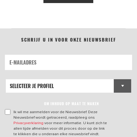
SCHRIJF U IN VOOR ONZE NIEUWSBRIEF
OM INHOUD OP MAAT TE MAKEN
Ik wil me aanmelden voor de Nieuwsbrief. Deze
Nieuwsbrief wordt getraceerd, raadpleeg ons
Privacyverklaring
voor meer informatie. U kunt zich te
allen tijde afmelden voor dit proces door op de link
te klikken die u onderaan elke nieuwsbrief vindt.