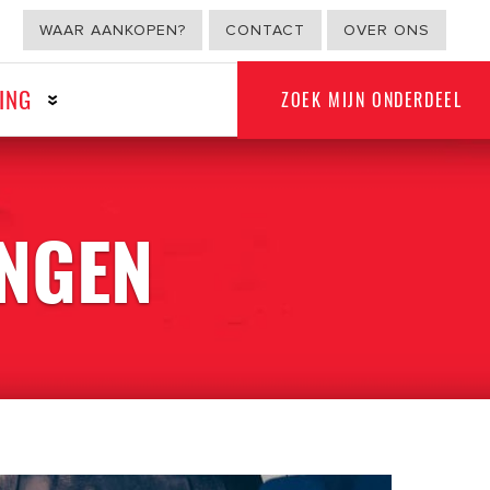
WAAR AANKOPEN?
CONTACT
OVER ONS
ING
ZOEK MIJN ONDERDEEL
NGEN
G
NON-AUTOMOTIVE