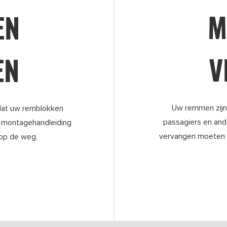
M
EN
V
EN
Uw remmen zijn 
 dat uw remblokken
passagiers en and
 montagehandleiding
vervangen moeten w
 op de weg.