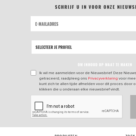
SCHRIJF U IN VOOR ONZE NIEUWS
OM INHOUD OP MAAT TE MAKEN
Ik wil me aanmelden voor de Nieuwsbrief. Deze Nieuws
getraceerd, raadpleeg ons
Privacyverklaring
voor meer
kunt zich te allen tijde afmelden voor dit proces door o
klikken die u onderaan elke nieuwsbrief vindt.