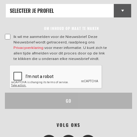
OM INHOUD OP MAAT TE MAKEN
Ik wil me aanmelden voor de Nieuwsbrief. Deze
Nieuwsbrief wordt getraceerd, raadpleeg ons
Privacyverklaring
voor meer informatie. U kunt zich te
allen tijde afmelden voor dit proces door op de link
te klikken die u onderaan elke nieuwsbrief vindt.
GO
VOLG ONS