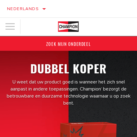
NEDERLANDS
ZOEK MIJN ONDERDEEL
DUBBEL KOPER
U weet dat uw product goed is wanneer het zich snel
aanpast in andere toepassingen. Champion
bezorgt de
®
betrouwbare en duurzame technologie waarnaar u op zoek
bent.