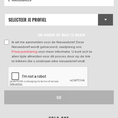
OM INHOUD OP MAAT TE MAKEN
Ik wil me aanmelden voor de Nieuwsbrief. Deze
Nieuwsbrief wordt getraceerd, raadpleeg ons
Privacyverklaring
voor meer informatie. U kunt zich te
allen tijde afmelden voor dit proces door op de link
te klikken die u onderaan elke nieuwsbrief vindt.
GO
VOLG ONS