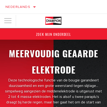
NEDERLANDS
ZOEK MIJN ONDERDEEL
MEERVOUDIG GEAARDE
ELEKTRODE
Deze technologische functie van de bougie garandeert
duurzaamheid en een grote weerstand tegen slijtage...
simpelweg aangezien de middenelektrode is uitgerust met
2 tot 4 massa-elektroden. Het is alsof u twee paraplu's
draagt bij harde regen, maar hier gaat het om de start van