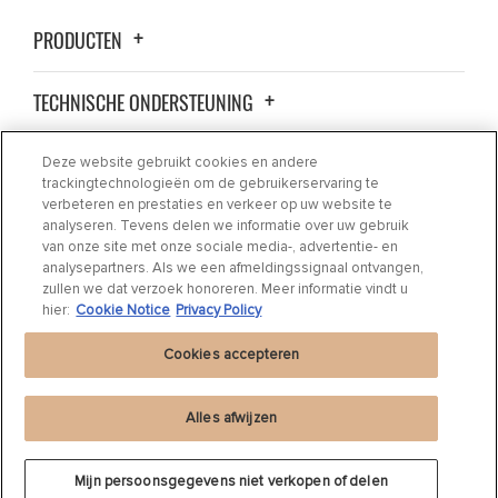
PRODUCTEN
TECHNISCHE ONDERSTEUNING
OVER ONS
Deze website gebruikt cookies en andere
trackingtechnologieën om de gebruikerservaring te
verbeteren en prestaties en verkeer op uw website te
CONTACT
analyseren. Tevens delen we informatie over uw gebruik
van onze site met onze sociale media-, advertentie- en
analysepartners. Als we een afmeldingssignaal ontvangen,
WAAR AANKOPEN
zullen we dat verzoek honoreren. Meer informatie vindt u
hier:
Cookie Notice
Privacy Policy
Cookies accepteren
Alles afwijzen
Privacyverklaring
|
Cookie Settings
|
Cookie Notice
|
Gebruiksvoorwaarden
©
2024 DRiV Automotive Inc of één van diens dochterondernemingen in één of
Mijn persoonsgegevens niet verkopen of delen
meerdere landen.