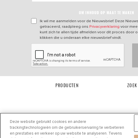
OM INHOUD OP MAAT TE MAKEN
Ik wil me aanmelden voor de Nieuwsbrief. Deze Nieuws
getraceerd, raadpleeg ons
Privacyverklaring
voor meer
kunt zich te allen tijde afmelden voor dit proces door o
klikken die u onderaan elke nieuwsbrief vindt.
PRODUCTEN
ZOEK
Deze website gebruikt cookies en andere
trackingtechnologieën om de gebruikerservaring te verbeteren
en prestaties en verkeer op uw website te analyseren. Tevens