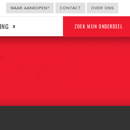
WAAR AANKOPEN?
CONTACT
OVER ONS
ING
ZOEK MIJN ONDERDEEL
G
NON-AUTOMOTIVE