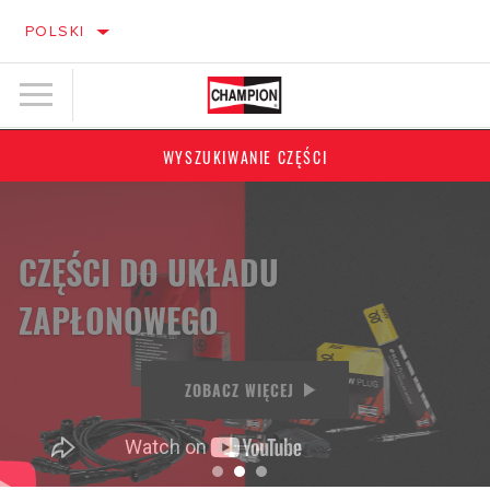
POLSKI
WYSZUKIWANIE CZĘŚCI
CZĘŚCI DO UKŁADU
PERFEKCYJNA CZYSTOŚĆ
ZAPŁONOWEGO
ZOBACZ WIECEJ
ZOBACZ WIĘCEJ