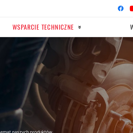
WSPARCIE TECHNICZNE
OTOCYKLE
WYŚCIG
owy
Układ zapłonowy
owy
Filtry
 temat naszych produktów