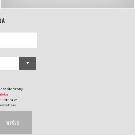
RA
jest śledzony.
ityką
lettera w
wslettera.
WYŚLIJ