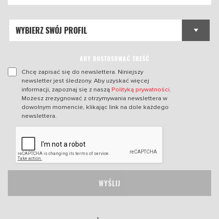
ABY DOSTOSOWAĆ TREŚĆ
Chcę zapisać się do newslettera. Niniejszy
newsletter jest śledzony. Aby uzyskać więcej
informacji, zapoznaj się z naszą
Polityką prywatności
.
Możesz zrezygnować z otrzymywania newslettera w
dowolnym momencie, klikając link na dole każdego
newslettera.
WYŚLIJ