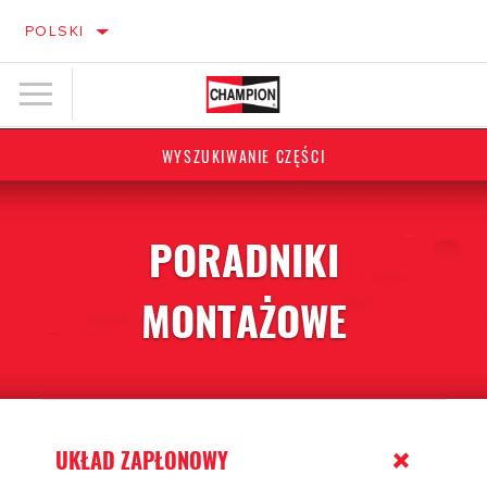
POLSKI
WYSZUKIWANIE CZĘŚCI
PORADNIKI
MONTAŻOWE
UKŁAD ZAPŁONOWY