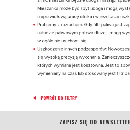
silnik, mieszanka będzie uboga i nastąpi spad
Mieszanka może być zbyt uboga i mogą wystą
nieprawidłową pracę silnika i w rezultacie uszk
Problemy z rozruchem: Gdy filtr paliwa jest z
układzie paliwowym potrwa dłużej i mogą wystą
w ogóle nie uruchomi się.
Uszkodzenie innych podzespołów: Nowoczes
się wysoką precyzją wykonania. Zanieczyszc
których wymiana jest kosztowna. Jest to spowo
wymieniany na czas lub stosowany jest filtr pali
POWRÓT DO FILTRY
ZAPISZ SIĘ DO NEWSLETTE