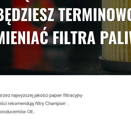
BĘDZIESZ TERMINOW
IENIAĆ FILTRA PAL
zez najwyższej jakości papier filtracyjny
liści rekomendują filtry Champion
,
®
 producentów OE.