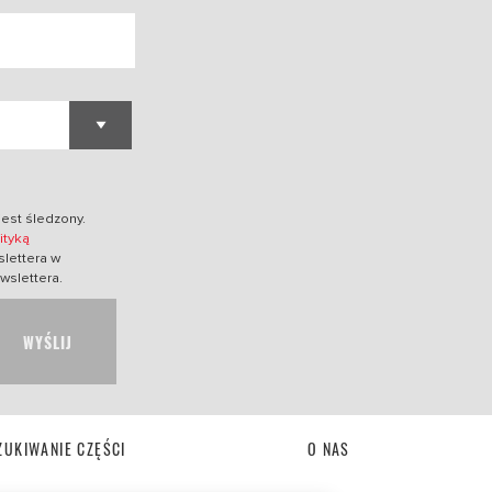
jest śledzony.
ityką
lettera w
wslettera.
WYŚLIJ
UKIWANIE CZĘŚCI
O NAS