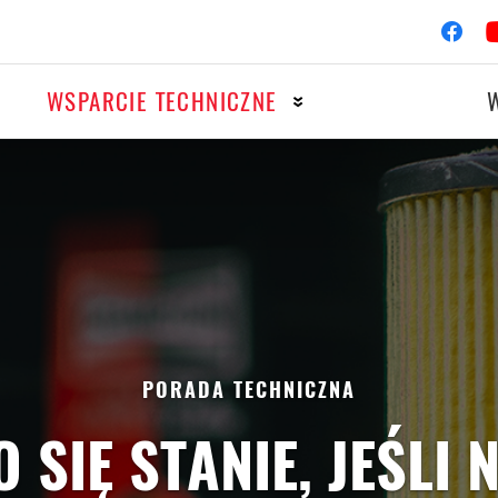
WSPARCIE TECHNICZNE
OTOCYKLE
WYŚCIG
owy
Układ zapłonowy
owy
Filtry
PORADA TECHNICZNA
O SIĘ STANIE, JEŚLI N