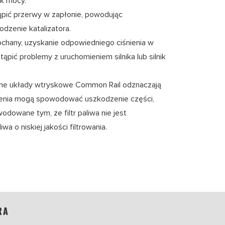
ek mocy.
pić przerwy w zapłonie, powodując
odzenie katalizatora.
apchany, uzyskanie odpowiedniego ciśnienia w
pić problemy z uruchomieniem silnika lub silnik
ne układy wtryskowe Common Rail odznaczają
zenia mogą spowodować uszkodzenie części,
dowane tym, że filtr paliwa nie jest
wa o niskiej jakości filtrowania.
RA