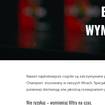
WYM
Nawet najdrobniejsze cząstki są zatrzymywane pr
Champion
stosowany w naszych filtrach. Specja
®
ponieważ dorównują one jakością rozwiązaniom
Nie ryzykuj – wymieniaj filtry na czas.