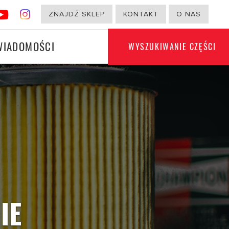
ZNAJDŹ SKLEP
KONTAKT
O NAS
WIADOMOŚCI
WYSZUKIWANIE CZĘŚCI
PRODUKTY INNE NIŻ
I
SAMOCHODOWE
IE