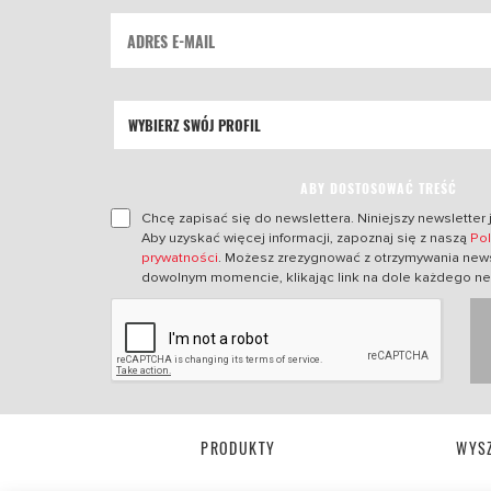
ABY DOSTOSOWAĆ TREŚĆ
Chcę zapisać się do newslettera. Niniejszy newsletter 
Aby uzyskać więcej informacji, zapoznaj się z naszą
Pol
prywatności
. Możesz zrezygnować z otrzymywania news
dowolnym momencie, klikając link na dole każdego ne
PRODUKTY
WYSZ