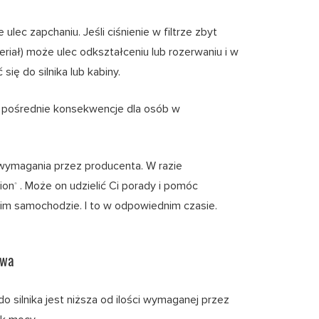
 ulec zapchaniu. Jeśli ciśnienie w filtrze zbyt
riał) może ulec odkształceniu lub rozerwaniu i w
się do silnika lub kabiny.
b pośrednie konsekwencje dla osób w
 wymagania przez producenta. W razie
ion
. Może on udzielić Ci porady i pomóc
®
im samochodzie. I to w odpowiednim czasie.
iwa
do silnika jest niższa od ilości wymaganej przez