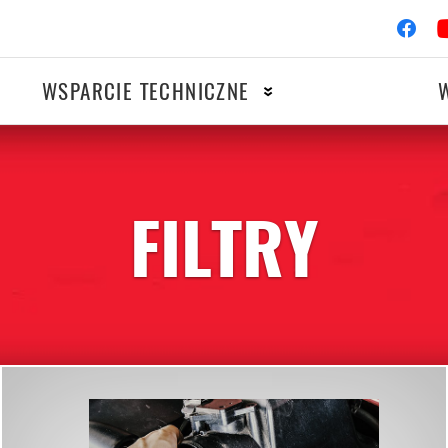
WSPARCIE TECHNICZNE
FILTRY
OTOCYKLE
WYŚCIG
owy
Układ zapłonowy
owy
Filtry