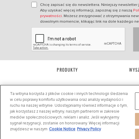
Chcę zapisać się do newslettera. Niniejszy newsletter 
Aby uzyskać więcej informacji, zapoznaj się z naszą
Pol
prywatności
. Możesz zrezygnować z otrzymywania news
dowolnym momencie, klikając link na dole każdego ne
PRODUKTY
WYSZ
Ta witryna korzysta z plików cookie i innych technologii śledzenia
w celu poprawy komfortu użytkowania oraz analizy wydajności i
ruchu na naszej witrynie. Udostępniamy również informacje o tym,
jak korzystasz z naszej witryny, naszym partnerom w zakresie
mediów społecznościowych, reklam i analiz. Jeśli wykryjemy
sygnał rezygnacji, zostanie on honorowany. Więcej informacji
Polityka prywatności
|
Cookie Settings
|
Cookie Notice
|
Regulamin
znajdziesz w naszym
Cookie Notice
Privacy Policy
©
2024 DRiV Automotive Inc. lub jedna z jej spółek zależnych w jednym lub kilku kr