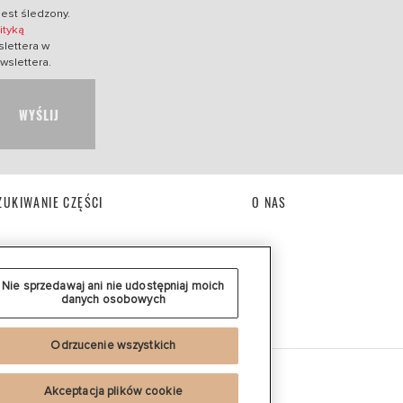
jest śledzony.
ityką
lettera w
wslettera.
WYŚLIJ
UKIWANIE CZĘŚCI
O NAS
Nie sprzedawaj ani nie udostępniaj moich
danych osobowych
Odrzucenie wszystkich
Akceptacja plików cookie
ajach.