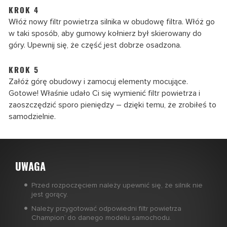
KROK 4
Włóż nowy filtr powietrza silnika w obudowę filtra. Włóż go
w taki sposób, aby gumowy kołnierz był skierowany do
góry. Upewnij się, że część jest dobrze osadzona.
KROK 5
Załóż górę obudowy i zamocuj elementy mocujące.
Gotowe! Właśnie udało Ci się wymienić filtr powietrza i
zaoszczędzić sporo pieniędzy – dzięki temu, że zrobiłeś to
samodzielnie.
UWAGA
Przed rozpoczęciem należy upewnić się, że silnik nie
jest gorący.
Należy przygotować odpowiedni filtr powietrza
Champion
do danego modelu samochodu.
®