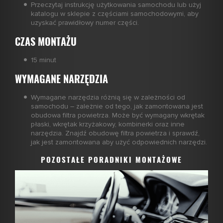
Przeczytaj instrukcję użytkowania samochodu lub użyj
katalogu w sklepie z częściami samochodowymi, aby
uzyskać prawidłowy numer części.
CZAS MONTAŻU
15 minut
WYMAGANE NARZĘDZIA
Wymagane narzędzia różnią się w zależności od
samochodu – zależnie od tego, jak zamontowana jest
obudowa filtra powietrza. Może być wymagany wkrętak
płaski, wkrętak krzyżakowy, kombinerki oraz inne
narzędzia. Znajdź obudowę filtra powietrza i sprawdź,
jak jest zamontowana aby użyć odpowiednich narzędzi.
POZOSTAŁE PORADNIKI MONTAŻOWE