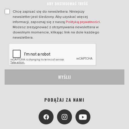
ABY DOSTOSOWAĆ TREŚĆ
Chcę zapisać się do newslettera. Niniejszy
newsletter jest śledzony. Aby uzyskać więcej
informacji, zapoznaj się z naszą
Polityką prywatności
.
Możesz zrezygnować z otrzymywania newslettera w
dowolnym momencie, klikając link na dole każdego
newslettera.
WYŚLIJ
PODĄŻAJ ZA NAMI