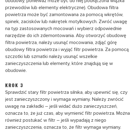
obudowy, ponieważ może być do niej podłączona wiązka
przewodów lub elementy elektryczne). Obudowa filtra
powietrza może być zamontowana za pomocą wkrętów,
spinek, zacisków lub nakrętek motylkowych. Zwróć uwagę
na typ zastosowanych mocowań i wybierz odpowiednie
narzędzie do ich zdemontowania. Aby otworzyć obudowę
filtra powietrza, należy usunąć mocowania, zdjąć górę
obudowy filtra powietrza i wyjąć filtr powietrza. Za pomocą
szczotki lub szmatki należy usunąć wszelkie
zanieczyszczenia lub elementy, które znajdują się w
obudowie.
KROK 3
Sprawdzić stary filtr powietrza silnika, aby upewnić się, czy
jest zanieczyszczony i wymaga wymiany. Należy zwrócić
uwagę na zakładki – jeśli widać dużo zanieczyszczeń,
oznacza to, że już czas, aby wymienić filtr powietrza. Można
również postukać w filtr – jeśli wypadają z niego
zanieczyszczenia, oznacza to, że filtr wymaga wymiany.