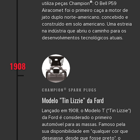
®
utiliza peças Champion
: O Bell P59
Airacomet foi o primeiro
caça
a motor de
jato
duplo norte-americano, concebido e
construído em solo americano. Uma estreia
na indústria que abriu o caminho para os
desenvolvimentos tecnológicos atuais.
1908
®
CHAMPION
SPARK PLUGS
Modelo "Tin Lizzie" da Ford
Lançado em 1908, o Modelo T ("Tin Lizzie")
da Ford é considerado o primeiro
automóvel para as massas. Famoso pela
sua disponibilidade em "qualquer cor que
desejasse, desde que fosse preto", o