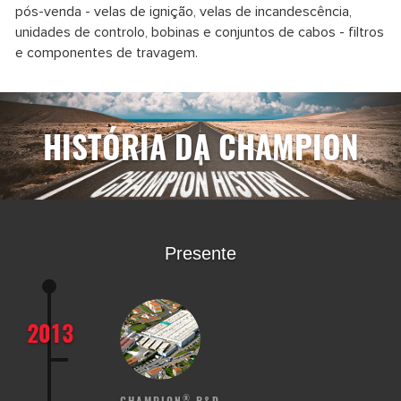
pós-venda - velas de ignição, velas de incandescência,
unidades de controlo, bobinas e conjuntos de cabos - filtros
e componentes de travagem.
HISTÓRIA DA CHAMPION
Presente
2013
®
CHAMPION
R&D