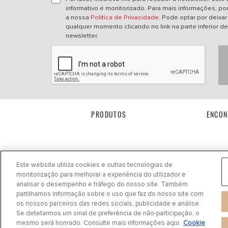
informativo é monitorizado. Para mais informações, por 
a nossa
Política de Privacidade
. Pode optar por deixar 
qualquer momento clicando no link na parte inferior d
newsletter.
PRODUTOS
ENCON
Este website utiliza cookies e outras tecnologias de
monitorização para melhorar a experiência do utilizador e
analisar o desempenho e tráfego do nosso site. Também
partilhamos informação sobre o uso que faz do nosso site com
os nossos parceiros das redes sociais, publicidade e análise.
Política de privacidade
|
Cookie Settings
|
Cookie Notice
|
Termos de Uso
Se detetarmos um sinal de preferência de não-participação, o
mesmo será honrado. Consulte mais informações aqui.
Cookie
©
2024 DRiV Automotive Inc. ou uma das suas afiliadas em um ou mais países.