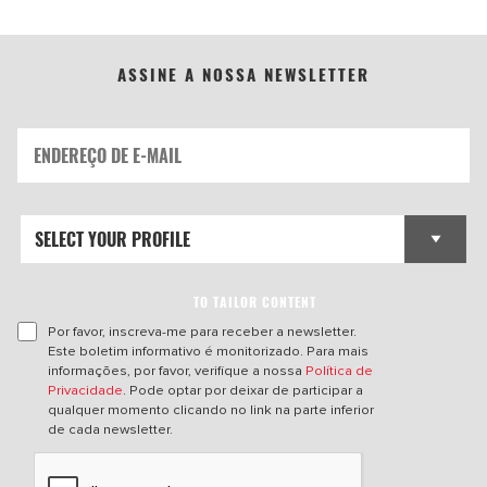
ASSINE A NOSSA NEWSLETTER
TO TAILOR CONTENT
Por favor, inscreva-me para receber a newsletter.
Este boletim informativo é monitorizado. Para mais
informações, por favor, verifique a nossa
Política de
Privacidade
. Pode optar por deixar de participar a
qualquer momento clicando no link na parte inferior
de cada newsletter.