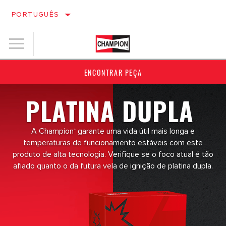
PORTUGUÊS
ENCONTRAR PEÇA
PLATINA DUPLA
A Champion
garante uma vida útil mais longa e
®
temperaturas de funcionamento estáveis com este
produto de alta tecnologia. Verifique se o foco atual é tão
afiado quanto o da futura vela de ignição de platina dupla.