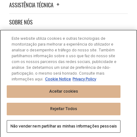
ASSISTÊNCIA TÉCNICA
SOBRE NÓS
NOVIDADES
Este website utiliza cookies e outras tecnologias de
monitorização para melhorar a experiência do utilizador e
analisar o desempenho e tráfego do nosso site. Também
CONTATE-NOS
partilhamos informação sobre o uso que faz do nosso site
com os nossos parceiros das redes sociais, publicidade e
análise. Se detetarmos um sinal de preferência de não-
ONDE COMPRAR
participação, o mesmo será honrado. Consulte mais
informações aqui.
Cookie Notice
Privacy Policy
Aceitar cookies
Rejeitar Todos
Política de privacidade
|
Cookie Settings
|
Cookie Notice
|
Termos de Uso
Não vender nem partilhar as minhas informações pessoais
©
2024 DRiV Automotive Inc. ou uma das suas afiliadas em um ou mais países.