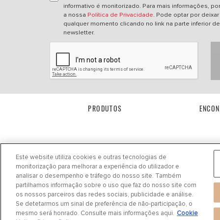
informativo é monitorizado. Para mais informações, por 
a nossa
Política de Privacidade
. Pode optar por deixar 
qualquer momento clicando no link na parte inferior d
newsletter.
PRODUTOS
ENCON
Este website utiliza cookies e outras tecnologias de
monitorização para melhorar a experiência do utilizador e
analisar o desempenho e tráfego do nosso site. Também
partilhamos informação sobre o uso que faz do nosso site com
os nossos parceiros das redes sociais, publicidade e análise.
Política de privacidade
|
Cookie Settings
|
Cookie Notice
|
Termos de Uso
Se detetarmos um sinal de preferência de não-participação, o
mesmo será honrado. Consulte mais informações aqui.
Cookie
©
2024 DRiV Automotive Inc. ou uma das suas afiliadas em um ou mais países.