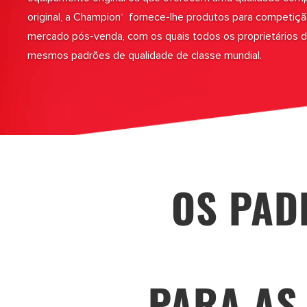
original, a Champion
fornece-lhe produtos para competiçã
®
mercado pós-venda, com os quais todos os proprietários 
mesmos padrões de qualidade de classe mundial.
OS PAD
PARA AS