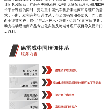
训团队和体系，在融合美国ASE技术培训认证体系及欧洲TADIS技
术平台课程的同时，更注重中国汽车售后渠道商和修理厂的需
求，不断开发和完善培训体系，与全国销售服务团队一同，面
向全渠道客户，提供“产品 + 技术 + 营销 + 运营”的多方位服务，
助力推动经销商产品专业化实施及终端修理厂项目导入提升门
店盈利。