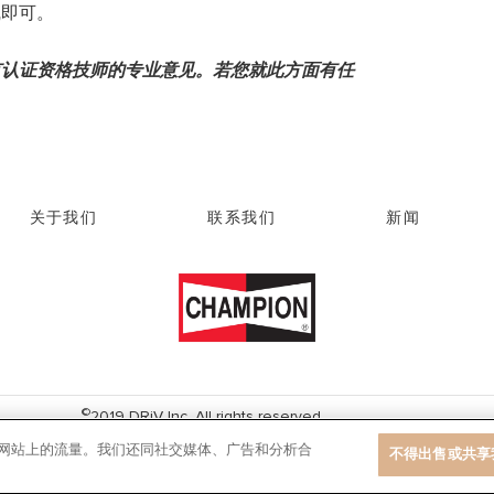
线即可。
有认证资格技师的专业意见。若您就此方面有任
。
关于我们
联系我们
新闻
©
2019 DRiV Inc. All rights reserved.
60号
沪公网安备 31011002005961号
Cookie Settings
Cookie N
|
|
我们网站上的流量。我们还同社交媒体、广告和分析合
不得出售或共享