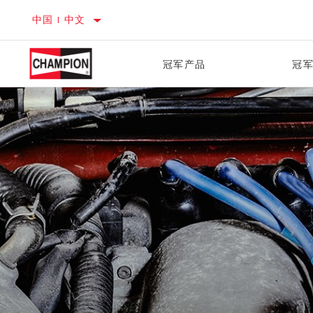
中国 | 中文
冠军产品
冠
技术小贴士
冠军大使
化学品