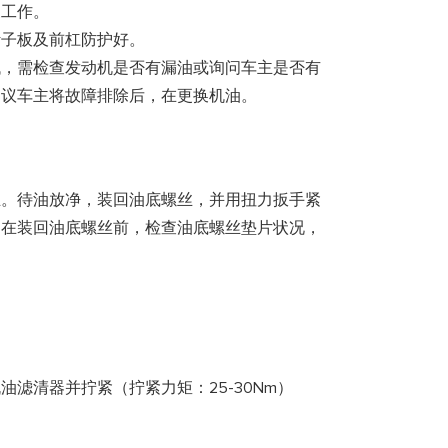
换工作。
叶子板及前杠防护好。
低，需检查发动机是否有漏油或询问车主是否有
建议车主将故障排除后，在更换机油。
丝。待油放净，装回油底螺丝，并用扭力扳手紧
（在装回油底螺丝前，检查油底螺丝垫片状况，
滤清器并拧紧（拧紧力矩：25-30Nm）