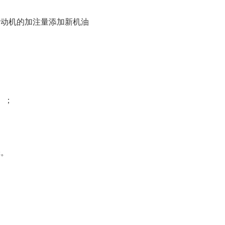
发动机的加注量添加新机油
）；
壳。