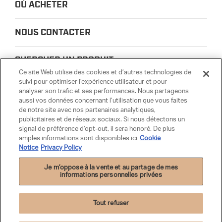
OÙ ACHETER
NOUS CONTACTER
CHERCHER UN PRODUIT
Ce site Web utilise des cookies et d’autres technologies de
suivi pour optimiser l’expérience utilisateur et pour
À PROPOS DE NOUS
analyser son trafic et ses performances. Nous partageons
aussi vos données concernant l’utilisation que vous faites
de notre site avec nos partenaires analytiques,
CONFIDENTIALITÉ
publicitaires et de réseaux sociaux. Si nous détectons un
signal de préférence d’opt-out, il sera honoré. De plus
amples informations sont disponibles ici
Cookie
PARTSMATTER
Notice
Privacy Policy
Je m’oppose à la vente et au partage de mes
informations personnelles privées
Tout refuser
Politique de confidentialité
|
Cookie Settings
|
Cookie Notice
|
Conditions
d’utilisation
| Pour obtenir les détails complets du concours et connaître les