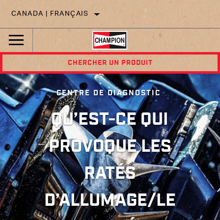
CANADA | FRANÇAIS
CHERCHER UN PRODUIT
CENTRE DE DIAGNOSTIC
QU’EST-CE QUI
PROVOQUE LES
RATÉS
D’ALLUMAGE/LE