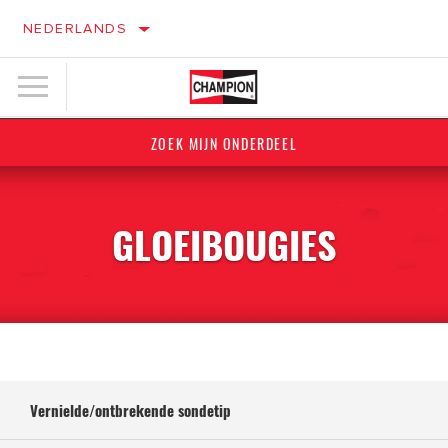
NEDERLANDS
ZOEK MIJN ONDERDEEL
GLOEIBOUGIES
Vernielde/ontbrekende sondetip