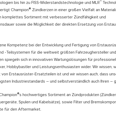
™
ologien bis hin zu FISS-Widerstandstechnologie und MLR
Technol
®
fertigt Champion
Zündkerzen in einer großen Vielfalt an Materia
in komplettes Sortiment mit verbesserter Zündfähigkeit und
sdauer sowie die Möglichkeit der direkten Ersetzung von Erstau
ne Kompetenz bei der Entwicklung und Fertigung von Erstausrüs
 -Teilsystemen für die weltweit größten Fahrzeughersteller und 
n spiegeln sich in innovativen Wartungslösungen für professionel
ker, Hobbybastler und Leistungsenthusiasten wider. Wir wissen, w
 von Erstausrüster-Ersatzteilen ist und wir wissen auch, dass un
ngsten Industriestandards – und selbstverständlich auch Ihren – 
®
 Champion
s hochwertiges Sortiment an Zündprodukten (Zündker
uergeräte, Spulen und Kabelsätze), sowie Filter und Bremskompo
te für den Aftermarket.