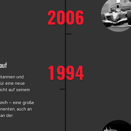
2006
1994
auf
itannien und
für eine neue
icht auf seinem
km/h – eine große
nenten, auch an
 an der