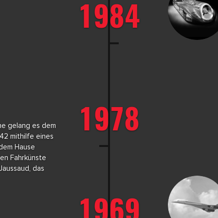
1984
1978
he gelang es dem
42 mithilfe eines
 dem Hause
hen Fahrkünste
 Jaussaud, das
1969