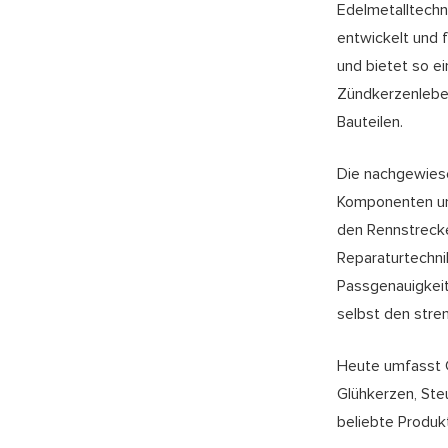
Edelmetalltechn
entwickelt und 
und bietet so e
Zündkerzenleben
Bauteilen.
Die nachgewiese
Komponenten und
den Rennstrecke
Reparaturtechni
Passgenauigkeit
selbst den stre
Heute umfasst
Glühkerzen, Ste
beliebte Produk