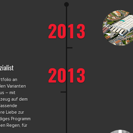
2013
2013
ialist
tfolio an
den Varianten
us – mit
rzeug auf dem
fassende
re Liebe zur
ändiges Programm
den Regen, für