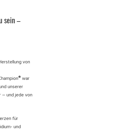
u sein –
Herstellung von
®
 Champion
war
rund unserer
 – und jede von
erzen für
idium- und