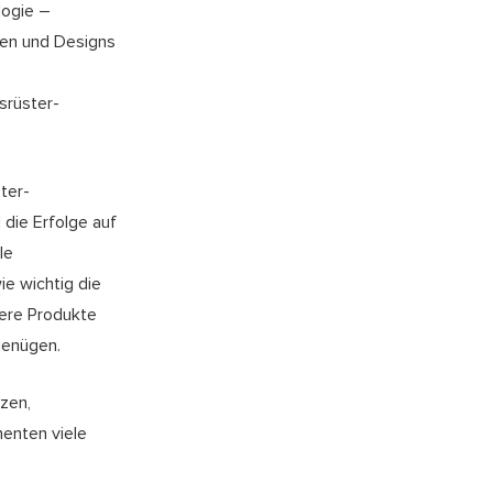
ogie –
lien und Designs
srüster-
ter-
die Erfolge auf
le
ie wichtig die
sere Produkte
genügen.
zen,
nenten viele