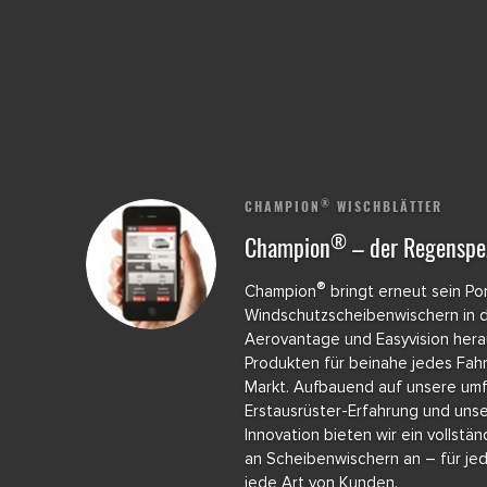
®
CHAMPION
WISCHBLÄTTER
®
Champion
– der Regenspez
®
Champion
bringt erneut sein Por
Windschutzscheibenwischern in 
Aerovantage und Easyvision hera
Produkten für beinahe jedes Fah
Markt. Aufbauend auf unsere um
Erstausrüster-Erfahrung und unse
Innovation bieten wir ein vollst
an Scheibenwischern an – für je
jede Art von Kunden.