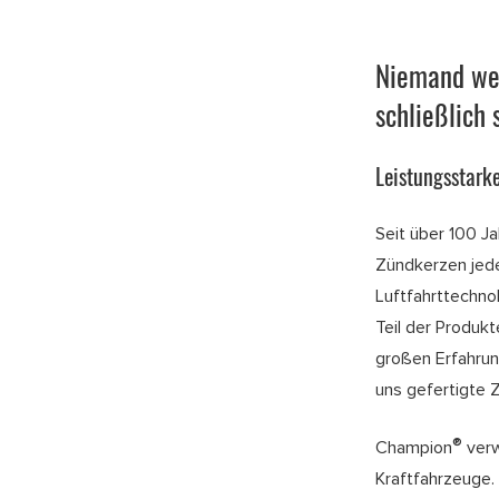
Niemand wei
schließlich
Leistungsstark
Seit über 100 J
Zündkerzen jede
Luftfahrttechno
Teil der Produk
großen Erfahru
uns gefertigte 
®
Champion
verw
Kraftfahrzeuge.