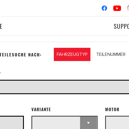
E
SUPP
TEILESUCHE NACH:
FAHRZEUGTYP
TEILENUMMER
Zündung
MOTORRAD
RENNSPO
Filter
P
VARIANTE
MOTOR