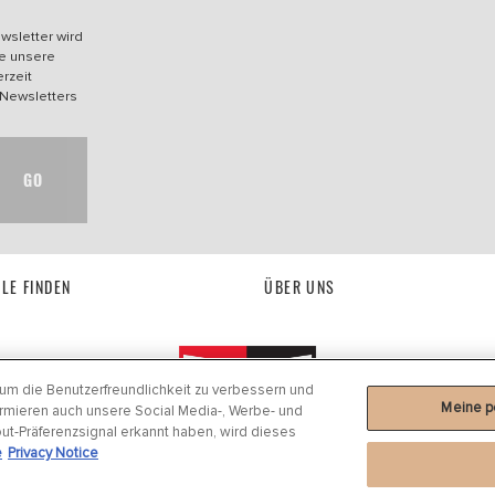
wsletter wird
he unsere
rzeit
 Newsletters
GO
ILE FINDEN
ÜBER UNS
m die Benutzerfreundlichkeit zu verbessern und
Meine p
formieren auch unsere Social Media-, Werbe- und
out-Präferenzsignal erkannt haben, wird dieses
e
Privacy Notice
bedingungen
|
Impressum