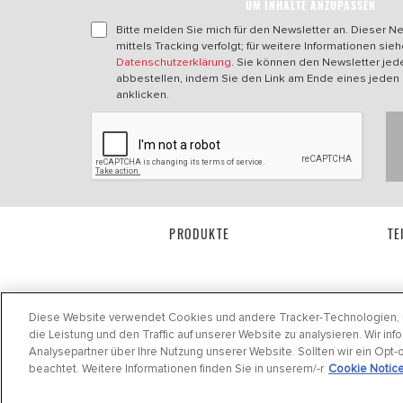
UM INHALTE ANZUPASSEN
Bitte melden Sie mich für den Newsletter an. Dieser Ne
mittels Tracking verfolgt; für weitere Informationen sie
Datenschutzerklärung
. Sie können den Newsletter jede
abbestellen, indem Sie den Link am Ende eines jeden
anklicken.
PRODUKTE
TE
Diese Website verwendet Cookies und andere Tracker-Technologien, u
die Leistung und den Traffic auf unserer Website zu analysieren. Wir in
Analysepartner über Ihre Nutzung unserer Website. Sollten wir ein Opt-
beachtet. Weitere Informationen finden Sie in unserem/-r
Cookie Notic
Datenschutzerklärung
|
Cookie Settings
|
Cookie Notice
|
Allgemeine Geschäfts