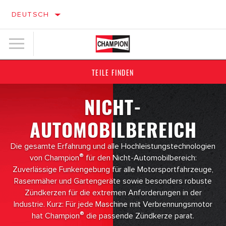
DEUTSCH
TEILE FINDEN
NICHT-
AUTOMOBILBEREICH
Die gesamte Erfahrung und alle Hochleistungstechnologien
®
von Champion
für den Nicht-Automobilbereich:
Zuverlässige Funkengebung für alle Motorsportfahrzeuge,
Rasenmäher und Gartengeräte sowie besonders robuste
Zündkerzen für die extremen Anforderungen in der
Industrie. Kurz: Für jede Maschine mit Verbrennungsmotor
®
hat Champion
die passende Zündkerze parat.