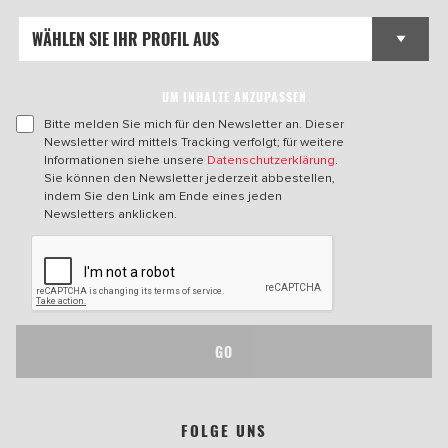
UM INHALTE ANZUPASSEN
Bitte melden Sie mich für den Newsletter an. Dieser
Newsletter wird mittels Tracking verfolgt; für weitere
Informationen siehe unsere
Datenschutzerklärung
.
Sie können den Newsletter jederzeit abbestellen,
indem Sie den Link am Ende eines jeden
Newsletters anklicken.
GO
FOLGE UNS